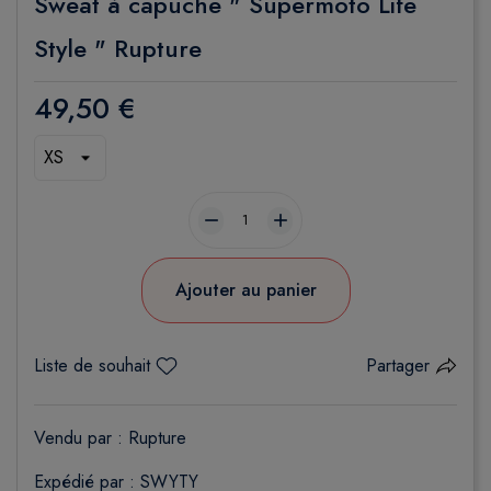
Sweat à capuche " Supermoto Life
Style " Rupture
49,50 €
remove
add
Ajouter au panier
Liste de souhait
Partager
Vendu par :
Rupture
Expédié par : SWYTY