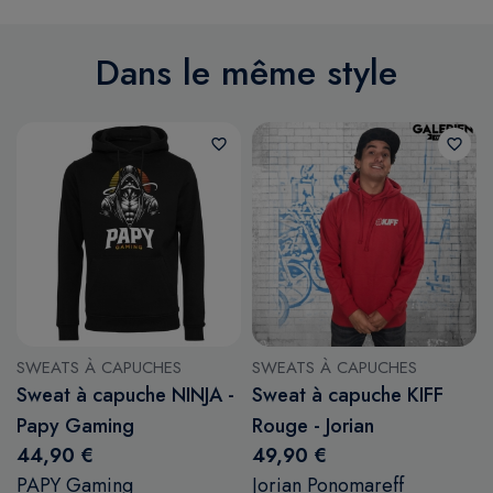
Dans le même style
favorite_border
favorite_border
SWEATS À CAPUCHES
SWEATS À CAPUCHES
Sweat à capuche NINJA -
Sweat à capuche KIFF
Papy Gaming
Rouge - Jorian
44,90 €
49,90 €
Ponomareff
PAPY Gaming
Jorian Ponomareff