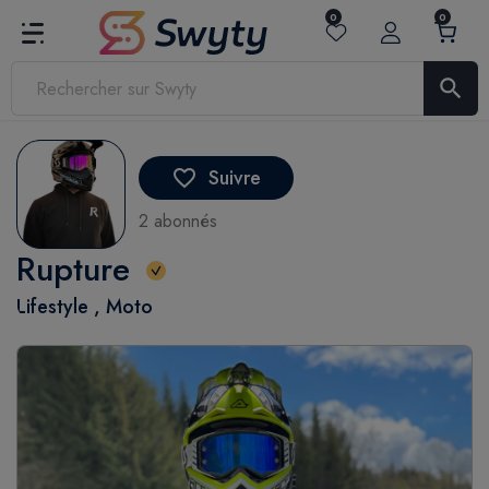
0
0
search
Suivre
favorite_border
2 abonnés
Rupture
Lifestyle , Moto