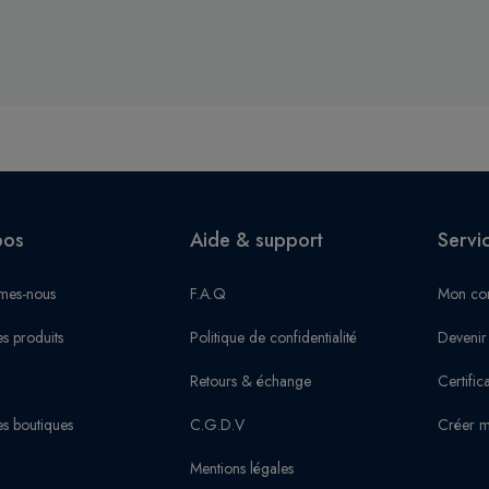
pos
Aide & support
Servi
mes-nous
F.A.Q
Mon co
s produits
Politique de confidentialité
Devenir
Retours & échange
Certific
s boutiques
C.G.D.V
Créer m
Mentions légales