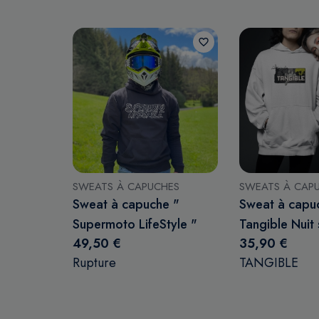
favorite_border
SWEATS À CAPUCHES
SWEATS À CAP
Sweat à capuche "
Sweat à capu
Supermoto LifeStyle "
Tangible Nuit
49,50 €
35,90 €
Rupture
Rupture
TANGIBLE