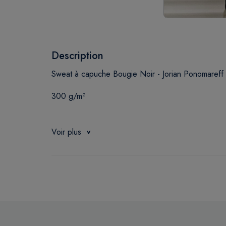
Description
Sweat à capuche Bougie Noir - Jorian Ponomareff
300 g/m²
65% coton, 35% polyester, polaire brossée
Voir plus
Poche kangourou