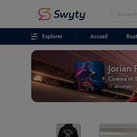
Explorer
Accueil
Bou
Jorian
Cinéma et T
11 abonnés