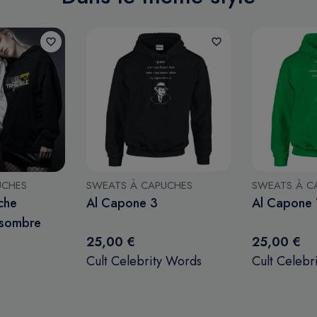
favorite_border
favorite_border
UCHES
SWEATS À CAPUCHES
SWEATS À C
che
Al Capone 3
Al Capone 
 sombre
25,00 €
25,00 €
Cult Celebrity Words
Cult Celebr