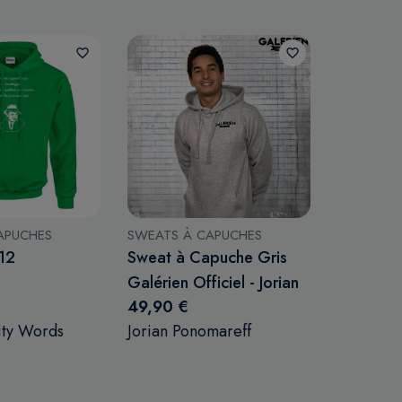
favorite_border
favorite_border
APUCHES
SWEATS À CAPUCHES
SWEATS À
12
Sweat à Capuche Gris
Sweat à 
Galérien Officiel - Jorian
Rupture "
49,90 €
49,50 €
Ponomareff
ity Words
Jorian Ponomareff
Rupture