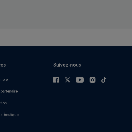
ces
Suivez-nous
mpte
 partenaire
ation
a boutique