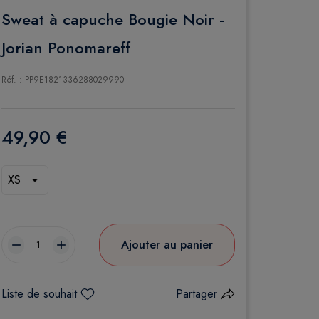
Sweat à capuche Bougie Noir -
Jorian Ponomareff
Réf. : PP9E1821336288029990
49,90 €
Ajouter au panier
remove
add
Liste de souhait
Partager