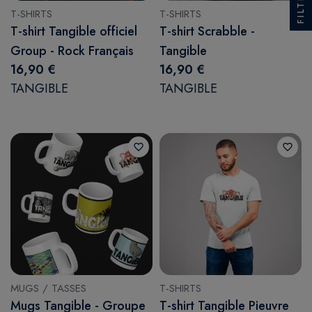
FILTRER
T-SHIRTS
T-SHIRTS
T-shirt Tangible officiel
T-shirt Scrabble -
Group - Rock Français
Tangible
16,90 €
16,90 €
TANGIBLE
TANGIBLE
favorite_border
favorite_border
MUGS / TASSES
T-SHIRTS
Mugs Tangible - Groupe
T-shirt Tangible Pieuvre