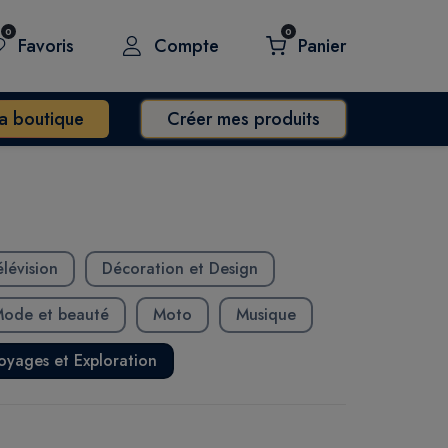
0
0
Favoris
Compte
Panier
a boutique
Créer mes produits
lévision
Décoration et Design
ode et beauté
Moto
Musique
oyages et Exploration