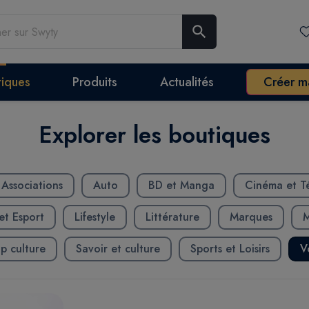
search
tiques
Produits
Actualités
Créer m
Explorer les boutiques
Associations
Auto
BD et Manga
Cinéma et Té
t Esport
Lifestyle
Littérature
Marques
M
p culture
Savoir et culture
Sports et Loisirs
V