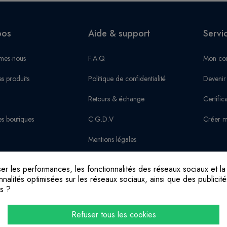
pos
Aide & support
Servi
mes-nous
F.A.Q
Mon co
s produits
Politique de confidentialité
Devenir
Retours & échange
Certific
s boutiques
C.G.D.V
Créer m
Mentions légales
 les performances, les fonctionnalités des réseaux sociaux et la p
tionnalités optimisées sur les réseaux sociaux, ainsi que des publi
es ?
Refuser tous les cookies