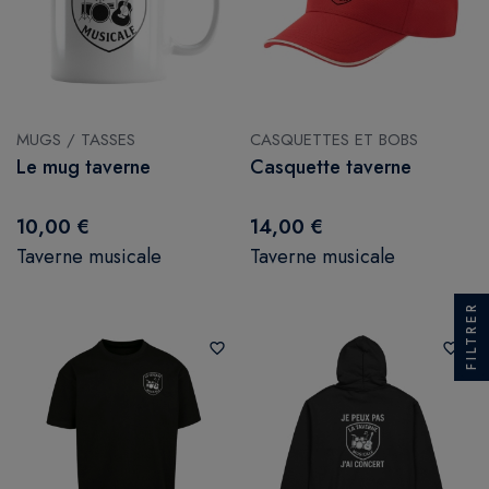
MUGS / TASSES
CASQUETTES ET BOBS
Le mug taverne
Casquette taverne
10,00 €
14,00 €
Taverne musicale
Taverne musicale
FILTRER
favorite_border
favorite_border