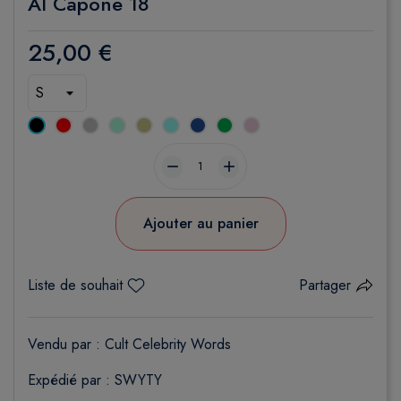
Al Capone 18
25,00 €
Noir
Rouge
Gris
Menthe
Sable
Bleu
Bleu
Irish
Rose
chiné
Ciel
royal
green
claire
remove
add
Ajouter au panier
Liste de souhait
Partager
Vendu par :
Cult Celebrity Words
Expédié par : SWYTY