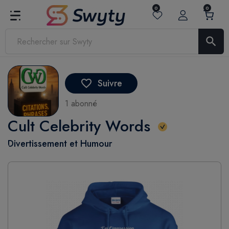
0
0
search
Suivre
favorite_border
1 abonné
Cult Celebrity Words
Divertissement et Humour