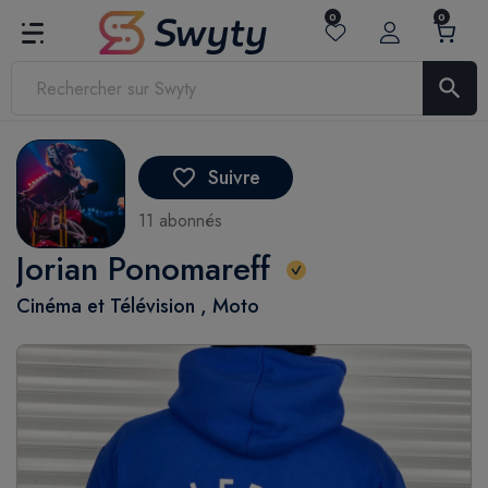
0
0
search
Suivre
favorite_border
11 abonnés
Jorian Ponomareff
Cinéma et Télévision , Moto