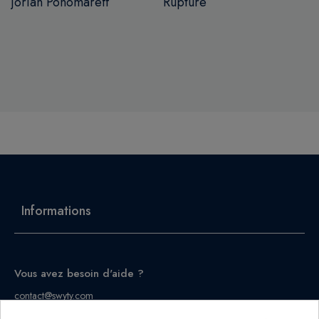
Jorian Ponomareff
Rupture
Informations
Vous avez besoin d'aide ?
contact@swyty.com