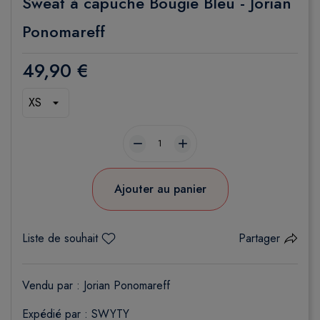
Sweat à capuche Bougie Bleu - Jorian
Ponomareff
49,90 €
remove
add
Ajouter au panier
Liste de souhait
Partager
Vendu par :
Jorian Ponomareff
Expédié par : SWYTY