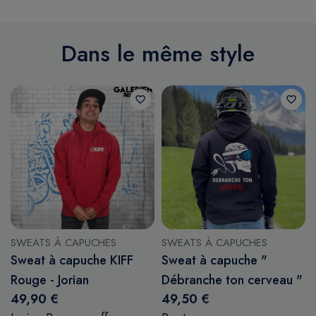
Dans le même style
favorite_border
favorite_border
SWEATS À CAPUCHES
SWEATS À CAPUCHES
Sweat à capuche KIFF
Sweat à capuche "
Rouge - Jorian
Débranche ton cerveau "
49,90 €
49,50 €
Ponomareff
Rupture